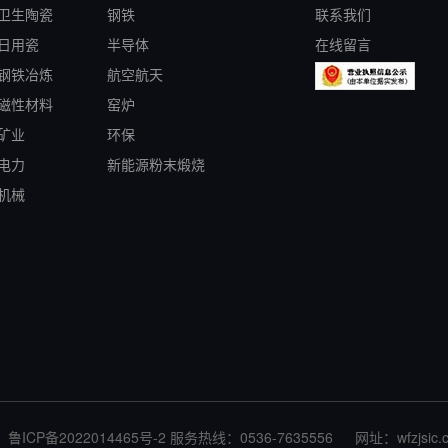
卫生陶瓷
钢铁
联系我们
日用瓷
半导体
在线留言
钢铁冶炼
航空航天
磁性材料
窑炉
矿业
环保
电力
新能源粉末煅烧
机械
鲁ICP备2022014465号-2
服务热线：0536-7635556
网址：
wfzjsic