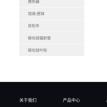
换热器
坩埚-匣钵
异形件
碳化硅辐射管
碳化硅叶轮
关于我们
产品中心