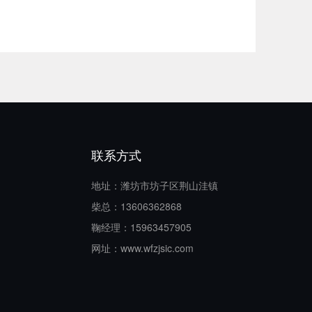
联系方式
地址：潍坊市坊子区荆山洼镇
柴总：13606362868
鞠经理：15963457905
网址：www.wfzjsic.com